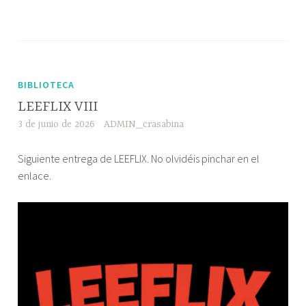
BIBLIOTECA
LEEFLIX VIII
3 de junio de 2026
ADMIN_crasabina
Siguiente entrega de LEEFLIX. No olvidéis pinchar en el
enlace.