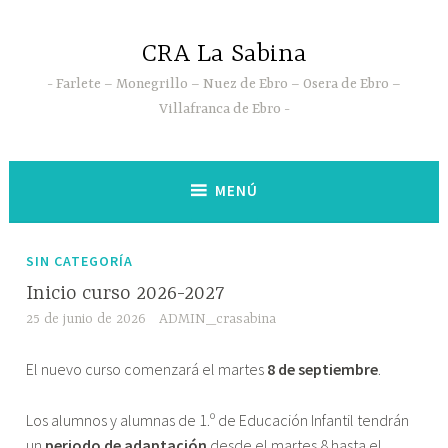
Saltar
al
CRA La Sabina
contenido
Farlete – Monegrillo – Nuez de Ebro – Osera de Ebro –
Villafranca de Ebro
MENÚ
SIN CATEGORÍA
Inicio curso 2026-2027
25 de junio de 2026
ADMIN_crasabina
El nuevo curso comenzará el martes
8 de septiembre
.
Los alumnos y alumnas de 1.º de Educación Infantil tendrán
un
periodo de adaptación
desde el martes 8 hasta el