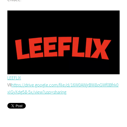
LEEFLIX
VII
https://drive.google.com/file/d/16W0AWjrBW8qGWf0Bfrk0
xlGyXdg58-5x/view?usp=sharing