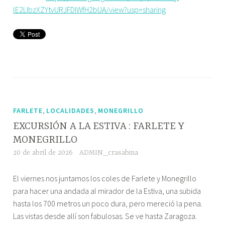
lE2LIbzXZYtvURJFDIWfH2bUA/view?usp=sharing
,
,
FARLETE
LOCALIDADES
MONEGRILLO
EXCURSIÓN A LA ESTIVA : FARLETE Y
MONEGRILLO
20 de abril de 2026
ADMIN_crasabina
El viernes nos juntamos los coles de Farlete y Monegrillo
para hacer una andada al mirador de la Estiva, una subida
hasta los 700 metros un poco dura, pero mereció la pena.
Las vistas desde allí son fabulosas. Se ve hasta Zaragoza.